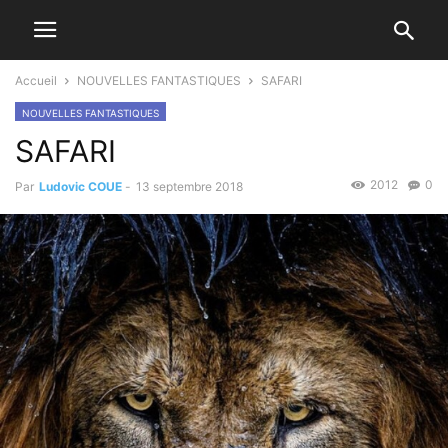
Accueil
NOUVELLES FANTASTIQUES
SAFARI
NOUVELLES FANTASTIQUES
SAFARI
2012
0
Par
Ludovic COUE
-
13 septembre 2018