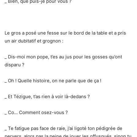
_ Bien, que puis-je pour vous ?
Le gros a posé une fesse sur le bord de la table et a pris
un air dubitatif et grognon :
_ Dis-moi mon pope, t’es au jus pour les gosses qu’ont
disparu ?
_ Oh ! Quelle histoire, on ne parle que de ça !
_ Et Tézigue, t’as rien à voir là-dedans ?
_ Co… Comment osez-vous ?
_ Te fatigue pas face de raie, j’ai ligoté ton pédigrée de
pervers, alors pas la peine de jouer les offusqués, sinon tu