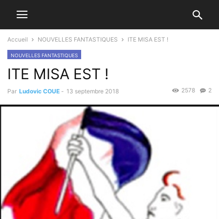
Accueil
NOUVELLES FANTASTIQUES
ITE MISA EST !
NOUVELLES FANTASTIQUES
ITE MISA EST !
2578
2
Par
Ludovic COUE
-
13 septembre 2018