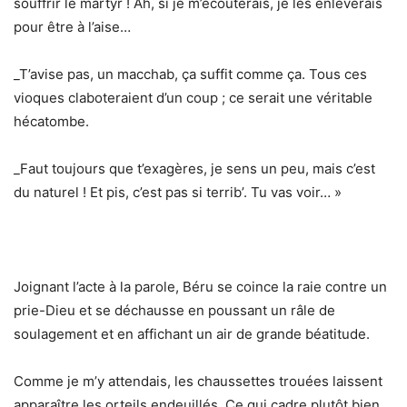
souffrir le martyr ! Ah, si je m’écouterais, je les enlèverais
pour être à l’aise…
_T’avise pas, un macchab, ça suffit comme ça. Tous ces
vioques claboteraient d’un coup ; ce serait une véritable
hécatombe.
_Faut toujours que t’exagères, je sens un peu, mais c’est
du naturel ! Et pis, c’est pas si terrib’. Tu vas voir… »
Joignant l’acte à la parole, Béru se coince la raie contre un
prie-Dieu et se déchausse en poussant un râle de
soulagement et en affichant un air de grande béatitude.
Comme je m’y attendais, les chaussettes trouées laissent
apparaître les orteils endeuillés. Ce qui cadre plutôt bien