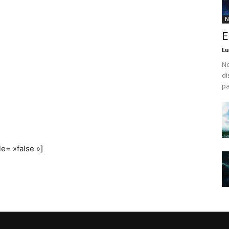
N
E
Lu
No
di
pa
e= »false »]