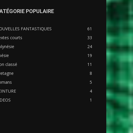
ATÉGORIE POPULAIRE
OUVELLES FANTASTIQUES
61
xtes courts
33
lynésie
24
oésie
19
on classé
11
retagne
8
omans
5
EINTURE
4
IDEOS
1