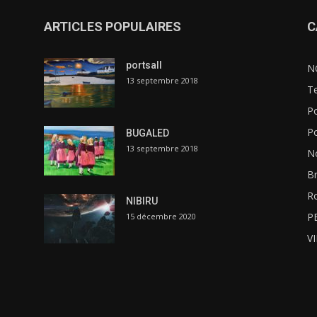
ARTICLES POPULAIRES
C
portsall
N
13 septembre 2018
Te
Po
P
BUGALED
13 septembre 2018
N
B
R
NIBIRU
P
15 décembre 2020
V