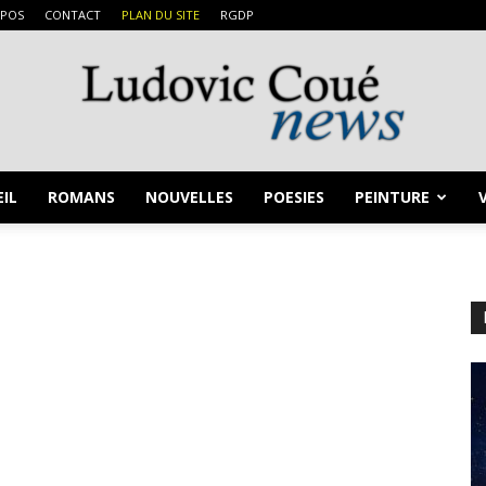
OPOS
CONTACT
PLAN DU SITE
RGDP
IL
ROMANS
NOUVELLES
POESIES
PEINTURE
Ludovic
Coué