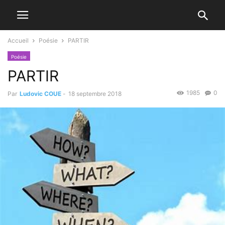
Accueil
Poésie
PARTIR
Poésie
PARTIR
1985
0
Par
Ludovic COUE
-
18 septembre 2018