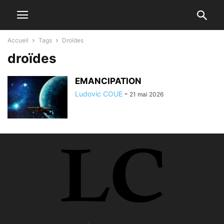
Accueil
Tags
Droïdes
droïdes
EMANCIPATION
Ludovic COUE
-
21 mai 2026